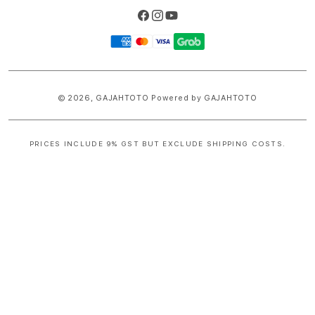
Facebook
Instagram
YouTube
Payment
methods
© 2026,
GAJAHTOTO
Powered by GAJAHTOTO
PRICES INCLUDE 9% GST BUT EXCLUDE SHIPPING COSTS.
S
i
n
g
l
e
c
o
l