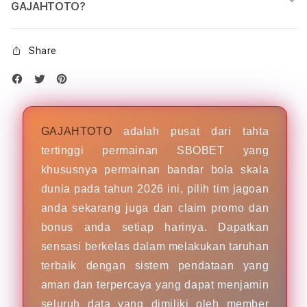
GAJAHTOTO?
Share
GAJAHTOTO
adalah pusat dari tahta
tertinggi permainan SBOBET yang
khususnya permainan bandar bola skala
dunia pada tahun 2026 ini, pilih tim jagoan
anda sekarang juga dan claim promo dan
bonus anda setiap harinya. Dapatkan
sensasi berkelas dalam melakukan taruhan
terbaik dengan sistem pendataan yang
aman dan terpercaya yang dapat menjamin
seluruh data yang dimiliki oleh member