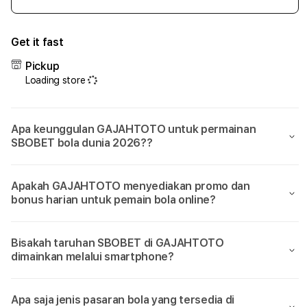
Decrease
Incr
quantity
quant
for
for
Get it fast
SBOBET
SBO
❔
❔
Pickup
Link
Link
Loading store
SBOBET
SBO
Agen
Agen
Judi
Judi
Apa keunggulan GAJAHTOTO untuk permainan
Taruhan
Taru
SBOBET bola dunia 2026??
Bola
Bola
Terbesar
Terb
Parlay
Parla
Apakah GAJAHTOTO menyediakan promo dan
&
&
bonus harian untuk pemain bola online?
Piala
Piala
Dunia
Duni
Bisakah taruhan SBOBET di GAJAHTOTO
dimainkan melalui smartphone?
Apa saja jenis pasaran bola yang tersedia di