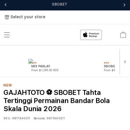
SBOBET
Select your store
Cart
NEW
NEW
MIX PARLAY
SBOBET
From $1,245.00 SGD
From $687.50 SGD
NEW
GAJAHTOTO ⚽ SBOBET Tahta
Tertinggi Permainan Bandar Bola
Skala Dunia 2026
SKU:
6871645211
Barcode:
6871645211