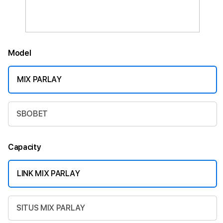
Model
MIX PARLAY
SBOBET
Capacity
LINK MIX PARLAY
SITUS MIX PARLAY